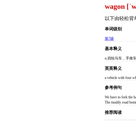
wagon [ˈ
以下由轻松背
单词级别
第7级
基本释义
n.四轮马车，手推
英英释义
a vehicle with four wh
参考例句
We have to fork
The muddy road 
推荐阅读