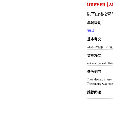
uneven [ʌ
以下由轻松背
单词级别
第8级
基本释义
adj.不平坦的，不
英英释义
not level , equal , fla
参考例句
The sidewalk is
The country was 
推荐阅读