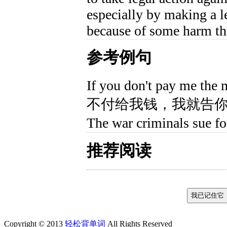
especially by making a l
because of some harm th
参考例句
If you don't pay me the
不付给我钱，我就告
The war criminals su
推荐阅读
Copyright © 2013
轻松背单词
All Rights Reserved