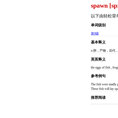
spawn [sp
以下由轻松背
单词级别
第9级
基本释义
n.卵，产物，后代
英英释义
the eggs of fish , frogs
参考例句
The fish were ma
These fish will 
推荐阅读