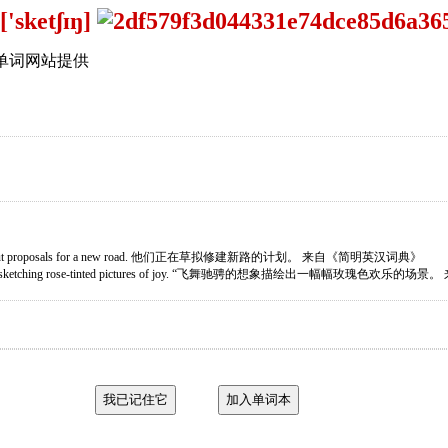
['sketʃɪŋ]
单词网站提供
hing out proposals for a new road. 他们正在草拟修建新路的计划。 来自《简明英汉词典》
 busy sketching rose-tinted pictures of joy. “飞舞驰骋的想象描绘出一幅幅玫瑰色欢乐的场