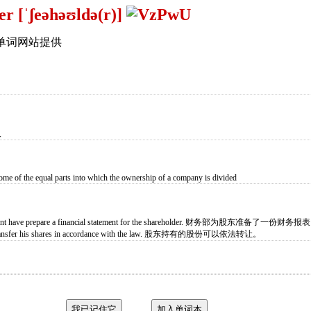
er [ˈʃeəhəʊldə(r)]
单词网站提供
人
me of the equal parts into which the ownership of a company is divided
tment have prepare a financial statement for the shareholder. 财务部为股东准备了一份财务报
 transfer his shares in accordance with the law. 股东持有的股份可以依法转让。