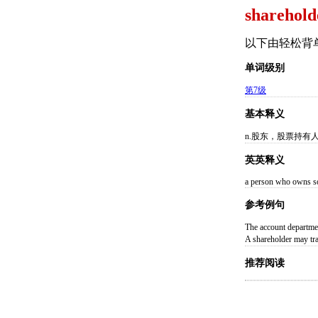
sharehold
以下由轻松背
单词级别
第7级
基本释义
n.股东，股票持有
英英释义
a person who owns so
参考例句
The account depar
A shareholder may
推荐阅读