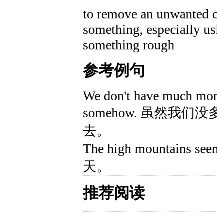
to remove an unwanted c
something, especially us
something rough
参考例句
We don't have much mon
somehow. 虽然我
去。
The high mountains see
天。
推荐阅读