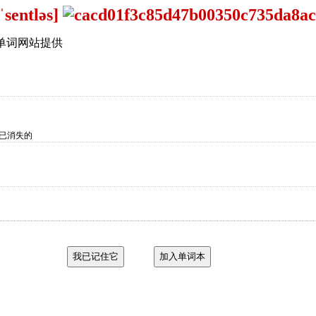
[ˈsentləs]
单词网站提供
臭已消失的