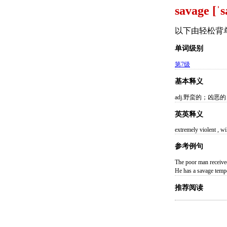
savage [ˈ
以下由轻松背
单词级别
第7级
基本释义
adj.野蛮的；凶恶
英英释义
extremely violent , wi
参考例句
The poor man rec
He has a savage 
推荐阅读