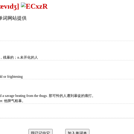
sævɪdʒ]
单词网站提供
的，残暴的；n.未开化的人
ld or frightening
eived a savage beating from the thugs. 那可怜的人遭到暴徒的痛打。
temper. 他脾气粗暴。