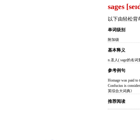
sages [seɪ
以下由轻松背
单词级别
附加级
基本释义
n.圣人( sage
参考例句
Homage was pai
Confucius is co
英综合大词典》
推荐阅读