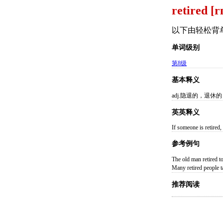
retired [r
以下由轻松背
单词级别
第8级
基本释义
adj.隐退的，退休
英英释义
If someone is retired
参考例句
The old man retir
Many retired pe
推荐阅读