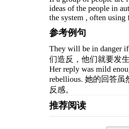
ideas of the people in au
the system , often using 
参考例句
They will be in danger 
们造反，他们就要发
Her reply was mild enou
rebellious. 她
反感。
推荐阅读