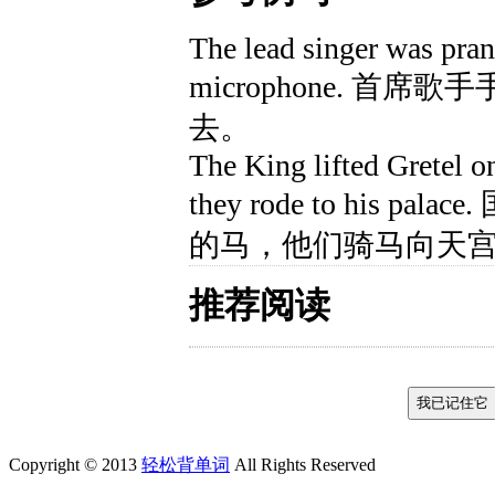
The lead singer was pran
microphone. 首
去。
The King lifted Gretel o
they rode to his 
的马，他们骑马向天宫
推荐阅读
Copyright © 2013
轻松背单词
All Rights Reserved