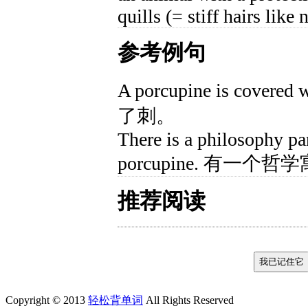
quills (= stiff hairs like 
参考例句
A porcupine is cover
了刺。
There is a philosophy pa
porcupine. 有一个
推荐阅读
Copyright © 2013
轻松背单词
All Rights Reserved