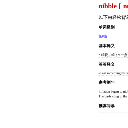
nibble [ˈn
以下由轻松背
单词级别
第8级
基本释义
n.轻咬，啃；v.
英英释义
to eat something by ta
参考例句
Inflation began 
The birds cling t
推荐阅读