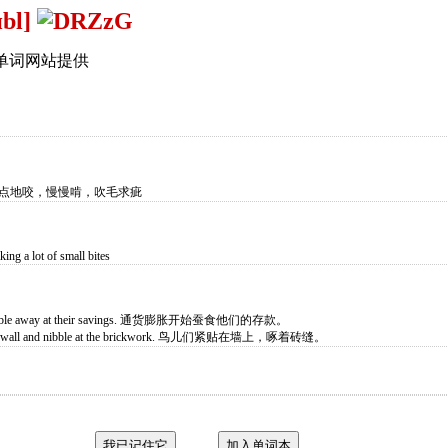
ɪbl]
单词网站提供
一点点地咬，慢慢啃，吹毛求疵
king a lot of small bites
to nibble away at their savings. 通货膨胀开始蚕食他们的存款。
o the wall and nibble at the brickwork. 鸟儿们紧贴在墙上，啄着砖缝。