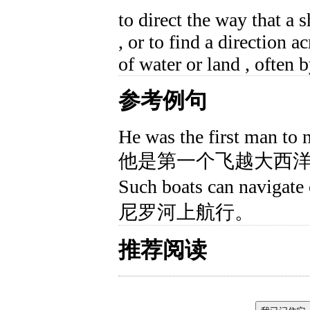
to direct the way that a sh
, or to find a direction a
of water or land , often 
参考例句
He was the first man to n
他是第一个飞越大西
Such boats can navig
尼罗河上航行。
推荐阅读