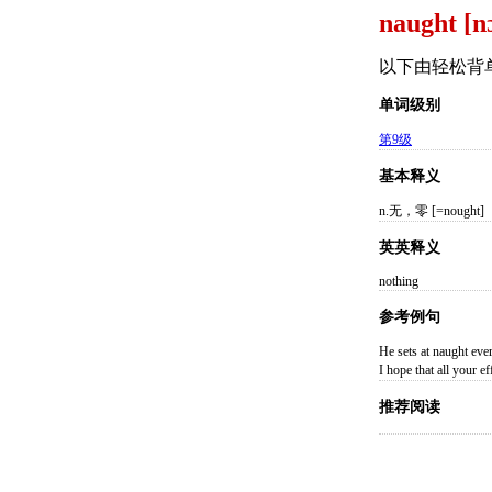
naught [n
以下由轻松背
单词级别
第9级
基本释义
n.无，零 [=nought]
英英释义
nothing
参考例句
He sets at naught
I hope that all 
推荐阅读