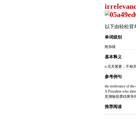
irrelevanc
以下由轻松背
单词级别
附加级
基本释义
n.无关紧要；不相
参考例句
the irrelevance o
A President who id
意测验投票结果等
推荐阅读