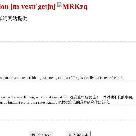
ion [ɪnˌvestɪˈgeɪʃn]
单词网站提供
xamining a crime , problem , statement , etc . carefully , especially to discover the truth
ion, a new fact became known, which told against him. 在调查中新发现了一件对他不利的事实。
lusion by building on his own investigation. 他根据自己的调查研究作出结论。