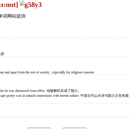
hɜ:mɪt]
单词网站提供
隐居
ne and apart from the rest of society , especially for religious reasons
t after he was dismissed from office. 他被解职后成了隐士。
andscape poetry was in natural connections with hermit culture. 中国古代山水诗与隐士文