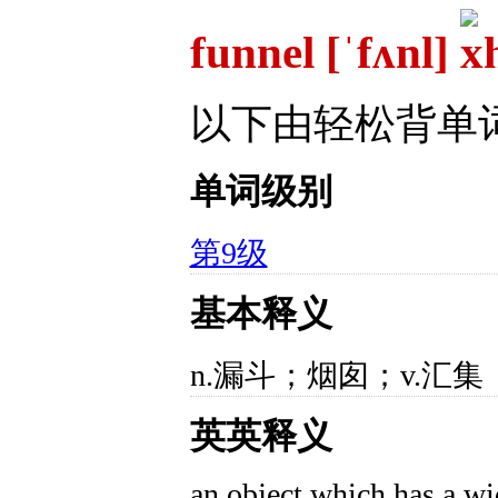
funnel [ˈfʌnl]
以下由轻松背单
单词级别
第9级
基本释义
n.漏斗；烟囱；v.汇集
英英释义
an object which has a wi