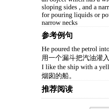
sloping sides , and a nar
for pouring liquids or p
narrow necks
参考例句
He poured the petrol int
用一个漏斗把汽油灌
I like the ship with
烟囱的船。
推荐阅读