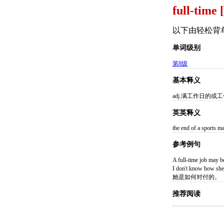
full-time 
以下由轻松背
单词级别
第8级
基本释义
adj.满工作日的
英英释义
the end of a sports m
参考例句
A full-time job 
I don't know how 
她是如何对付的。
推荐阅读