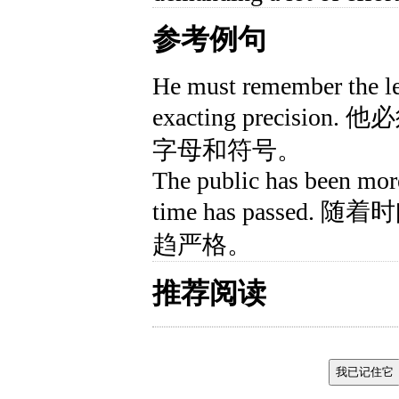
参考例句
He must remember the le
exacting precis
字母和符号。
The public has been more
time has passe
趋严格。
推荐阅读