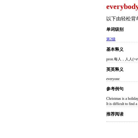
everybody
以下由轻松背
单词级别
第2级
基本释义
pron.每人，人人(=eve
英英释义
everyone
参考例句
Christmas is a h
It is difficult t
推荐阅读