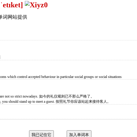
[ˈetɪket]
单词网站提供
矩
stoms which control accepted behaviour in particular social groups or social situations
quette are not so strict nowadays. 如今的礼仪规则已不那么严格了。
quette, you should stand up to meet a guest. 按照礼节你应该站起来接待客人。