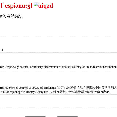
 [ˈespiənɑ:ʒ]
单词网站提供
活动
rets , especially political or military information of another country or the industrial information
have arrested several people suspected of espionage. 官方已经逮捕了几个涉嫌从事间谍活动的
e any hint of espionage in Hanley's early life. 汉利的早期生活也毫无进行间谍活动的迹象。