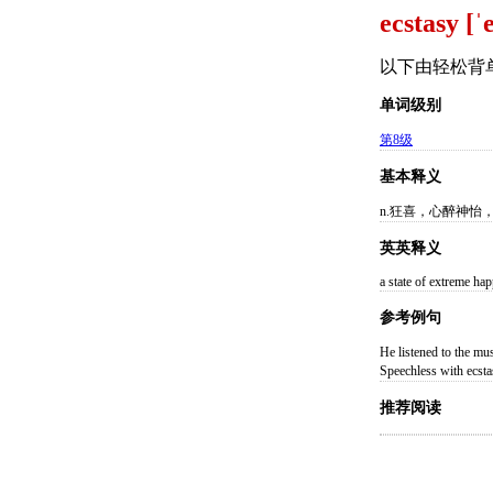
ecstasy [ˈ
以下由轻松背
单词级别
第8级
基本释义
n.狂喜，心醉神怡
英英释义
a state of extreme hap
参考例句
He listened to t
Speechless with 
推荐阅读