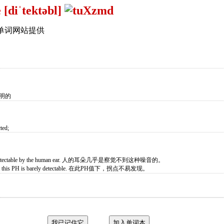
 [diˈtektəbl]
单词网站提供
查明的
ted;
rely detectable by the human ear. 人的耳朵几乎是察觉不到这种噪音的。
int at this PH is barely detectable. 在此PH值下，拐点不易发现。