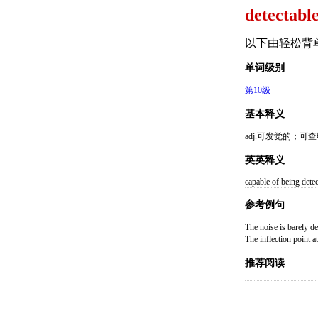
detectable
以下由轻松背
单词级别
第10级
基本释义
adj.可发觉的；可
英英释义
capable of being detec
参考例句
The noise is ba
The inflection po
推荐阅读