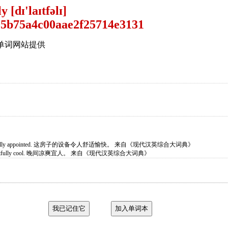
y [dɪ'laɪtfəlɪ]
单词网站提供
elightfully appointed. 这房子的设备令人舒适愉快。 来自《现代汉英综合大词典》
 delightfully cool. 晚间凉爽宜人。 来自《现代汉英综合大词典》