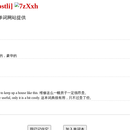
ɒstli]
单词网站提供
高的，豪华的
costly to keep up a house like this. 维修这么一幢房子一定很昂贵。
s very useful, only it is a bit costly. 这本词典很有用，只不过贵了些。