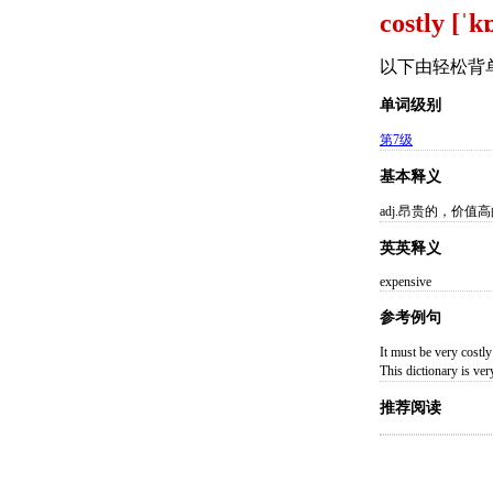
costly [ˈk
以下由轻松背
单词级别
第7级
基本释义
adj.昂贵的，价值
英英释义
expensive
参考例句
It must be very 
This dictionary i
推荐阅读