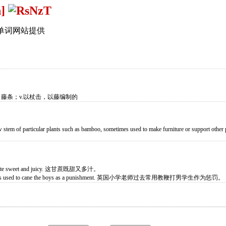
n]
单词网站提供
，藤条；v.以杖击，以藤编制的
ow stem of particular plants such as bamboo, sometimes used to make furniture or support other 
s quite sweet and juicy. 这甘蔗既甜又多汁。
asters used to cane the boys as a punishment. 英国小学老师过去常用教鞭打男学生作为惩罚。