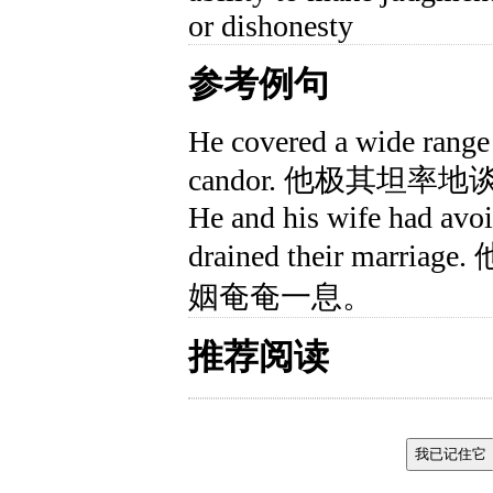
or dishonesty
参考例句
He covered a wide range 
candor. 他极其坦
He and his wife had avoi
drained their ma
姻奄奄一息。
推荐阅读