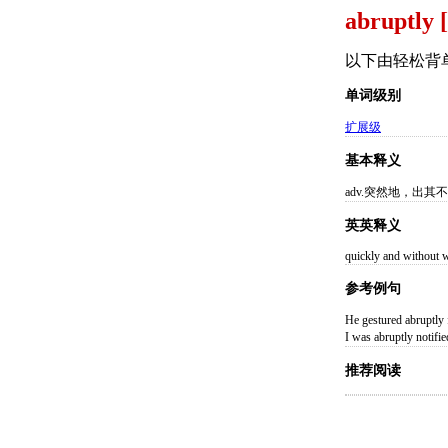
abruptly [
以下由轻松背
单词级别
扩展级
基本释义
adv.突然地，出其
英英释义
quickly and without 
参考例句
He gestured abrup
I was abruptly no
推荐阅读