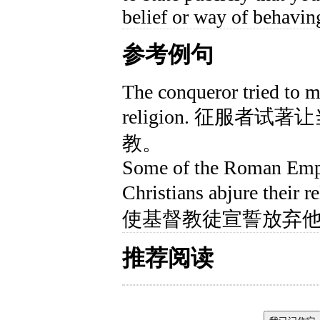
belief or way of behavin
参考例句
The conqueror tried to ma
religion. 征服
教。
Some of the Roman Empe
Christians abjure th
使基督教徒宣誓放弃
推荐阅读