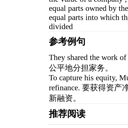
equal parts owned by the 
equal parts into which t
divided
参考例句
They shared the work of
公平地分担家务。
To capture his equity, M
refinance. 要获
新融资。
推荐阅读